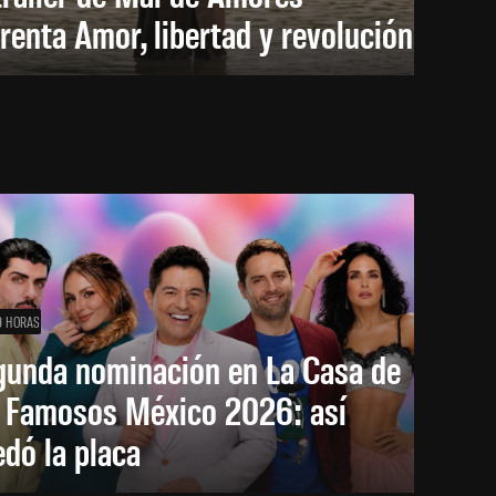
renta Amor, libertad y revolución
9 HORAS
gunda nominación en La Casa de
s Famosos México 2026: así
dó la placa