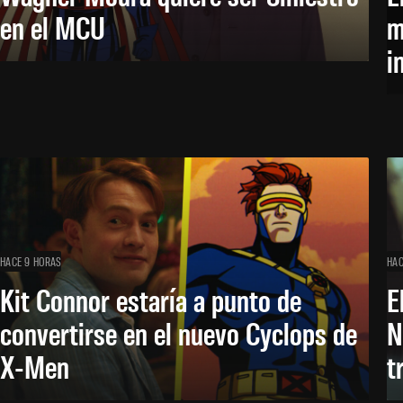
en el MCU
m
i
HACE 9 HORAS
HAC
Kit Connor estaría a punto de
E
convertirse en el nuevo Cyclops de
N
X-Men
t