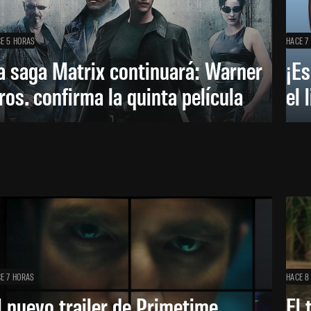
E 5 HORAS
HACE 7
a saga Matrix continuará: Warner
¡Es
ros. confirma la quinta película
el 
E 7 HORAS
HACE 8
l nuevo trailer de Primetime
El 