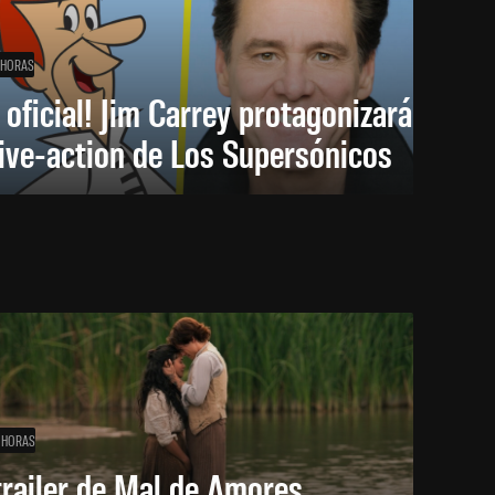
 HORAS
 oficial! Jim Carrey protagonizará
live-action de Los Supersónicos
 HORAS
trailer de Mal de Amores