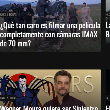
HACE 5 HORAS
HAC
¿Qué tan caro es filmar una película
L
completamente con cámaras IMAX
B
de 70 mm?
HACE 7 HORAS
HAC
Wagner Moura quiere ser Siniestro
E