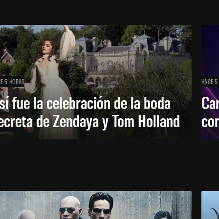
E 5 HORAS
HACE 5
sí fue la celebración de la boda
Car
ecreta de Zendaya y Tom Holland
con