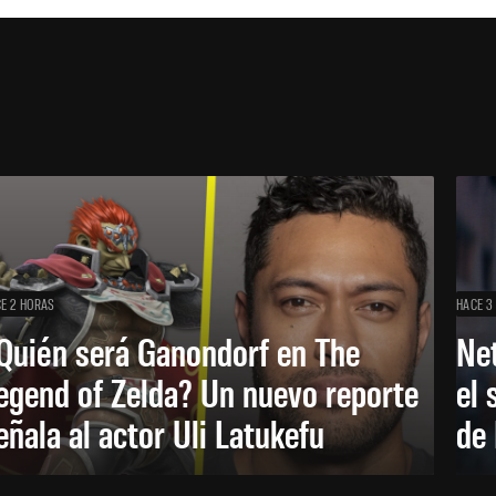
E 2 HORAS
HACE 3
Quién será Ganondorf en The
Net
egend of Zelda? Un nuevo reporte
el 
eñala al actor Uli Latukefu
de 