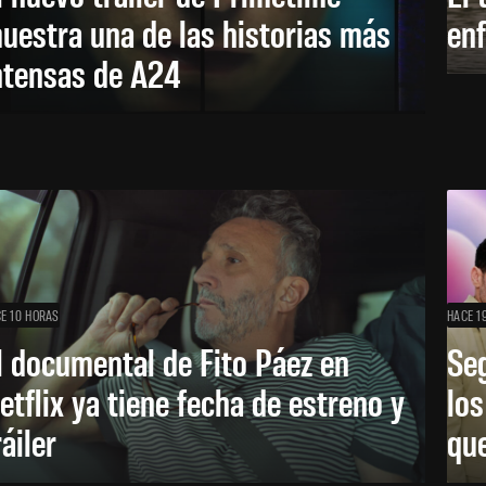
uestra una de las historias más
enf
ntensas de A24
E 10 HORAS
HACE 1
l documental de Fito Páez en
Se
etflix ya tiene fecha de estreno y
lo
ráiler
que