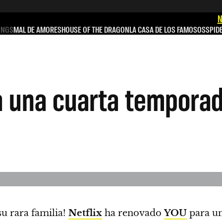
N
INGS
MAL DE AMORES
HOUSE OF THE DRAGON
LA CASA DE LOS FAMOSOS
SPID
a una cuarta tempora
su rara familia!
Netflix
ha renovado
YOU
para un