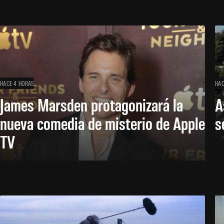
HACE 4 HORAS
HAC
James Marsden protagonizará la
A
nueva comedia de misterio de Apple
s
TV