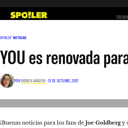
Saltar
al
TREND
contenido
SPOILER
NOTICIAS
YOU es renovada par
POR
BRENDA AMADOR
–
13 DE OCTUBRE, 2021
¡Buenas noticias para los fans de
Joe Goldberg
y 