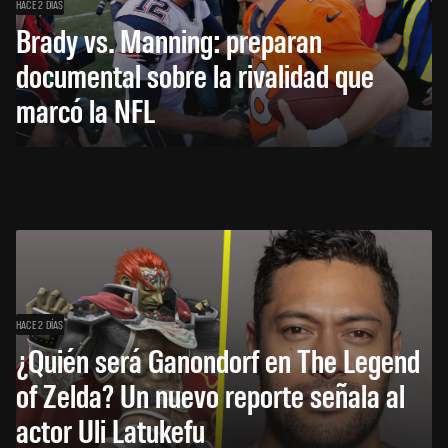
HACE 2 DÍAS
Brady vs. Manning: preparan
documental sobre la rivalidad que
marcó la NFL
HACE 2 DÍAS
¿Quién será Ganondorf en The Legend
of Zelda? Un nuevo reporte señala al
actor Uli Latukefu