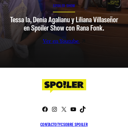
SPOILER SHOW
Tessa Ia, Denia Agalianu y Liliana Villaseñor
en Spoiler Show con Rana Fonk.
Ver en Youtube
Facebook
Instagram
X
YouTube
TikTok
CONTACTO
TYC
SOBRE SPOILER