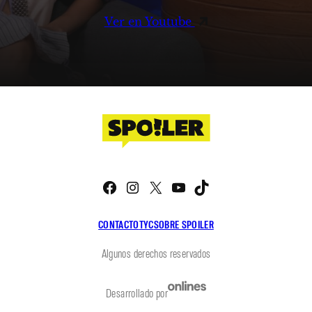
Ver en Youtube
Facebook
Instagram
X
YouTube
TikTok
CONTACTO
TYC
SOBRE SPOILER
Algunos derechos reservados
Desarrollado por