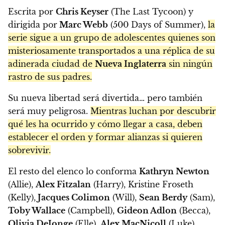
Escrita por
Chris Keyser
(The Last Tycoon) y
dirigida por
Marc Webb
(500 Days of Summer),
la
serie sigue a un grupo de adolescentes quienes son
misteriosamente transportados a una réplica de su
adinerada ciudad de
Nueva Inglaterra
sin ningún
rastro de sus padres.
Su nueva libertad será divertida… pero también
será muy peligrosa.
Mientras luchan por descubrir
qué les ha ocurrido y cómo llegar a casa, deben
establecer el orden y formar alianzas si quieren
sobrevivir.
El resto del elenco lo conforma
Kathryn Newton
(Allie),
Alex Fitzalan
(Harry), Kristine Froseth
(Kelly),
Jacques Colimon
(Will),
Sean Berdy
(Sam),
Toby Wallace
(Campbell),
Gideon Adlon
(Becca),
Olivia DeJonge
(Elle),
Alex MacNicoll
(Luke),