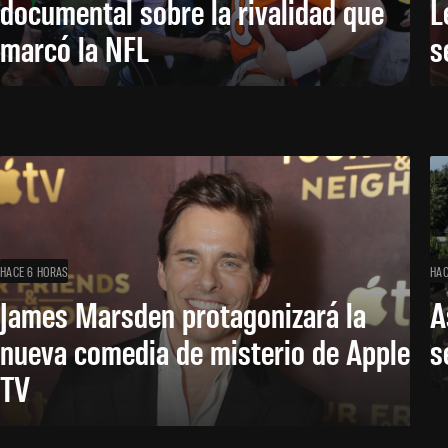
documental sobre la rivalidad que
L
marcó la NFL
s
HACE 6 HORAS
HAC
James Marsden protagonizará la
A
nueva comedia de misterio de Apple
s
TV