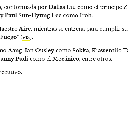
o
, conformada por
Dallas Liu
como el príncipe
Z
y
Paul Sun-Hyung Lee
como
Iroh
.
aestro Aire
, mientras se entrena para cumplir 
 Fuego
” (
vía
).
mo
Aang
,
Ian Ousley
como
Sokka
,
Kiawentiio T
anny Pudi
como el
Mecánico
, entre otros.
jecutivo.