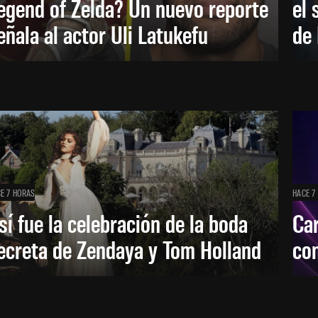
egend of Zelda? Un nuevo reporte
el 
eñala al actor Uli Latukefu
de 
E 7 HORAS
HACE 7
sí fue la celebración de la boda
Car
ecreta de Zendaya y Tom Holland
con