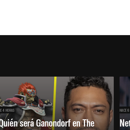
E 4 HORAS
HACE 6
Quién será Ganondorf en The
Net