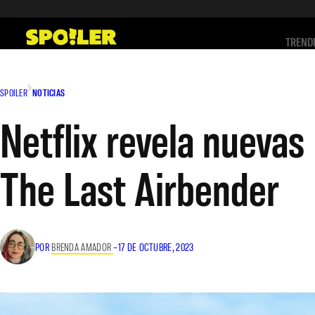
Saltar
al
TREND
contenido
SPOILER
NOTICIAS
Netflix revela nuevas
The Last Airbender
POR
BRENDA AMADOR
–
17 DE OCTUBRE, 2023