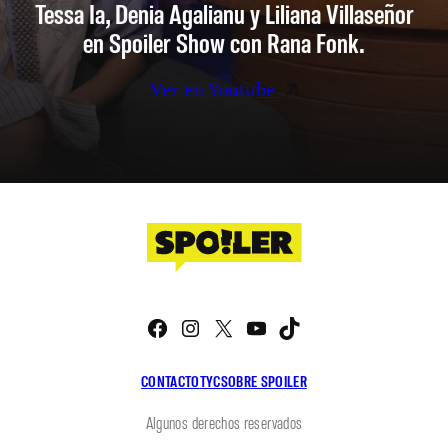
Tessa Ia, Denia Agalianu y Liliana Villaseñor
en Spoiler Show con Rana Fonk.
Ver en Youtube
Facebook
Instagram
X
YouTube
TikTok
CONTACTO
TYC
SOBRE SPOILER
Algunos derechos reservados