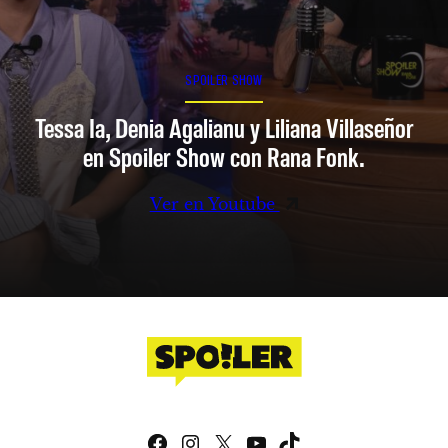
SPOILER SHOW
Tessa Ia, Denia Agalianu y Liliana Villaseñor
en Spoiler Show con Rana Fonk.
Ver en Youtube
Facebook
Instagram
X
YouTube
TikTok