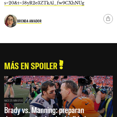
s=20&t=58yR2e3ZTkAl_fw9CXhNUg
BRENDA AMADOR
MÁS EN SPOILER
HACE 25 MINUTOS
Brady vs. Manning: preparan