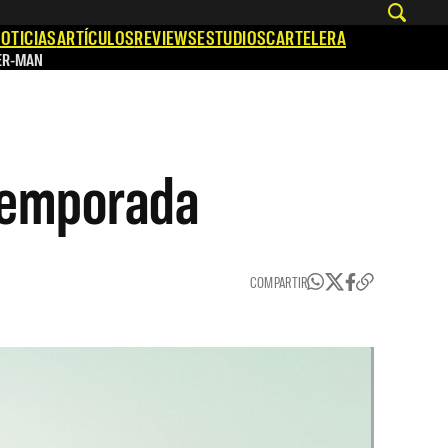
OTICIAS
ARTÍCULOS
REVIEWS
ESTUDIOS
CARTELERA
ER-MAN
 temporada
COMPARTIR