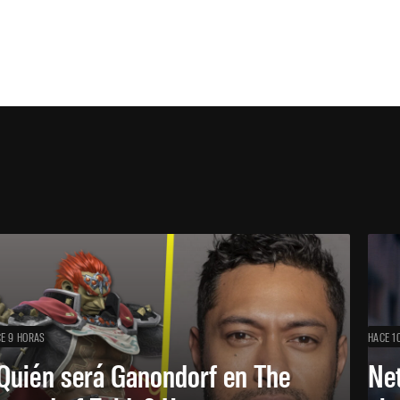
E 9 HORAS
HACE 1
Quién será Ganondorf en The
Net