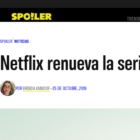
Saltar
al
TREND
contenido
SPOILER
NOTICIAS
Netflix renueva la s
POR
BRENDA AMADOR
–
25 DE OCTUBRE, 2019