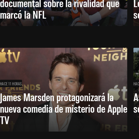
documental sobre la rivalidad que
L
marcó la NFL
s
HACE 11 HORAS
HAC
James Marsden protagonizará la
A
nueva comedia de misterio de Apple
s
TV