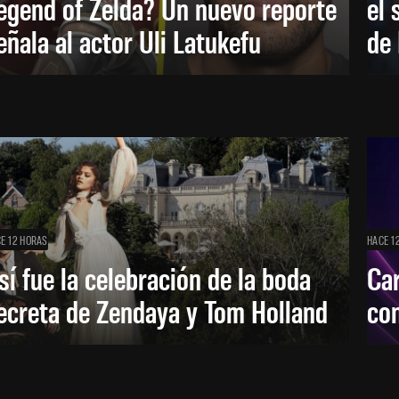
egend of Zelda? Un nuevo reporte
el 
eñala al actor Uli Latukefu
de 
E 12 HORAS
HACE 1
sí fue la celebración de la boda
Car
ecreta de Zendaya y Tom Holland
con