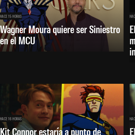
HACE 15 HORAS
HAC
Wagner Moura quiere ser Siniestro
E
en el MCU
m
i
HACE 16 HORAS
HAC
Kit Connor estaría a punto de
E