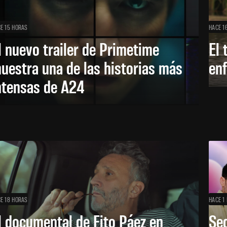
E 15 HORAS
HACE 1
l nuevo trailer de Primetime
El 
uestra una de las historias más
enf
ntensas de A24
E 18 HORAS
HACE 1 
l documental de Fito Páez en
Se