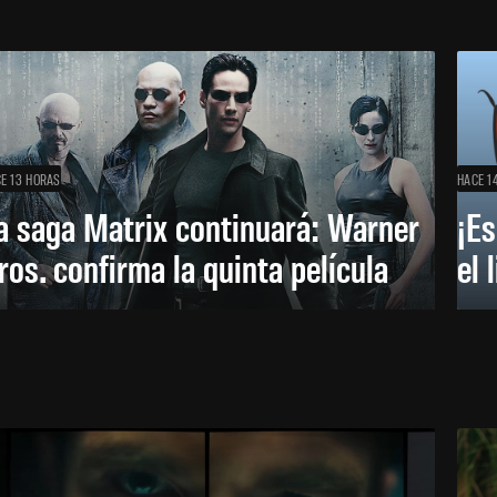
E 13 HORAS
HACE 1
a saga Matrix continuará: Warner
¡Es
ros. confirma la quinta película
el 