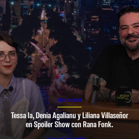
SPOILER SHOW
Tessa Ia, Denia Agalianu y Liliana Villaseñor
en Spoiler Show con Rana Fonk.
Ver en Youtube