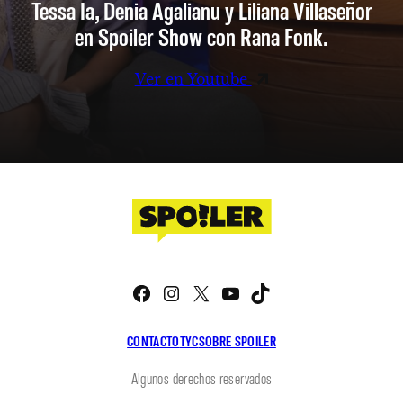
Tessa Ia, Denia Agalianu y Liliana Villaseñor
en Spoiler Show con Rana Fonk.
Ver en Youtube
Facebook
Instagram
X
YouTube
TikTok
CONTACTO
TYC
SOBRE SPOILER
Algunos derechos reservados