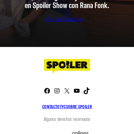
en Spoiler Show con Rana Fonk.
Ver en Youtube
Facebook
Instagram
X
YouTube
TikTok
CONTACTO
TYC
SOBRE SPOILER
Algunos derechos reservados