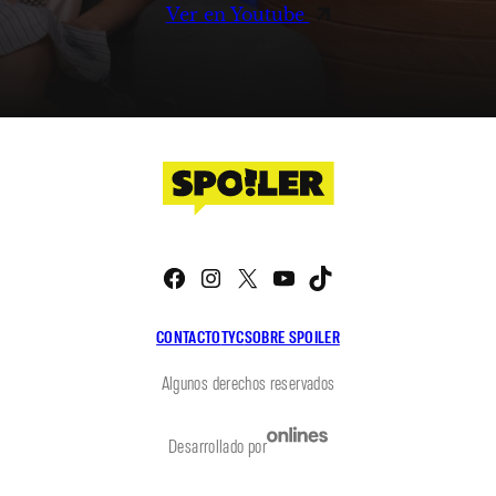
Ver en Youtube
Facebook
Instagram
X
YouTube
TikTok
CONTACTO
TYC
SOBRE SPOILER
Algunos derechos reservados
Desarrollado por