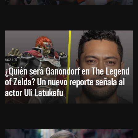
HACE 1 DÍA
¿Quién será Ganondorf en The Legend
of Zelda? Un nuevo reporte señala al
actor Uli Latukefu