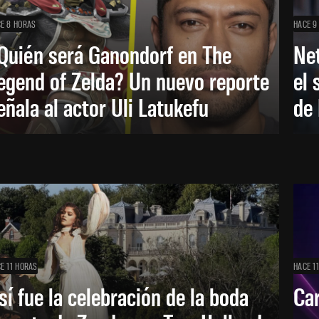
E 8 HORAS
HACE 9
Quién será Ganondorf en The
Net
egend of Zelda? Un nuevo reporte
el 
eñala al actor Uli Latukefu
de 
E 11 HORAS
HACE 1
sí fue la celebración de la boda
Car