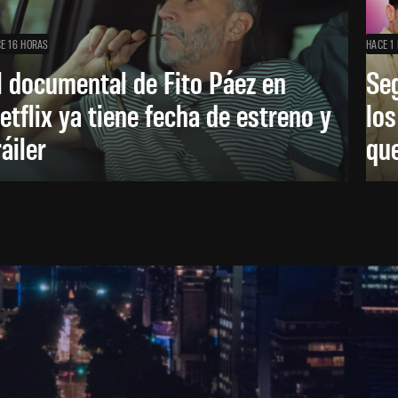
E 16 HORAS
HACE 1 
l documental de Fito Páez en
Se
etflix ya tiene fecha de estreno y
lo
ráiler
que