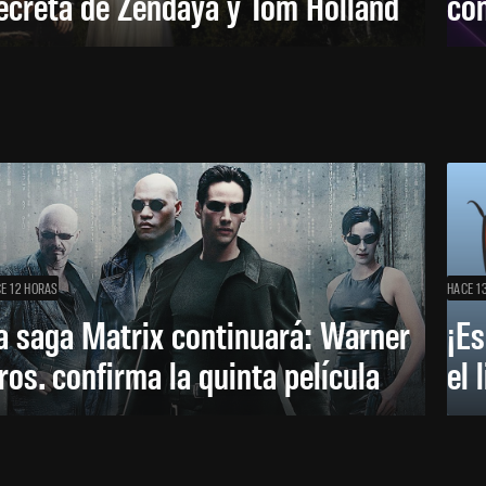
ecreta de Zendaya y Tom Holland
con
E 12 HORAS
HACE 1
a saga Matrix continuará: Warner
¡Es
ros. confirma la quinta película
el 