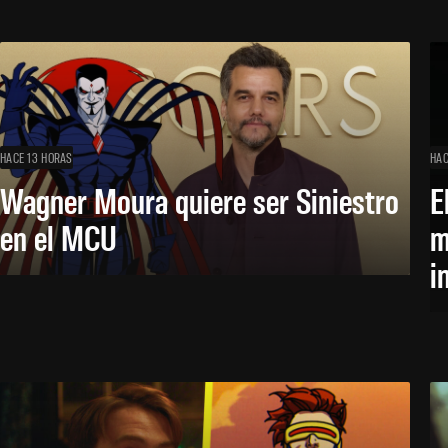
HACE 13 HORAS
HAC
Wagner Moura quiere ser Siniestro
E
en el MCU
m
i