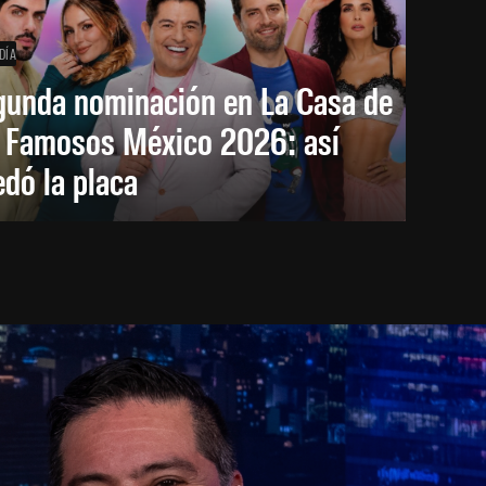
DÍA
gunda nominación en La Casa de
s Famosos México 2026: así
dó la placa