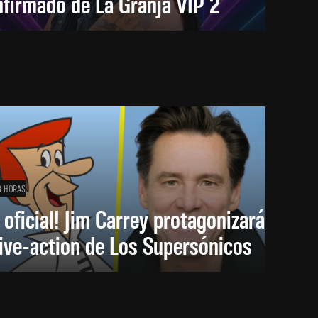
firmado de La Granja VIP 2
3 HORAS
 oficial! Jim Carrey protagonizará
live-action de Los Supersónicos