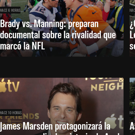
HACE 6 HORAS
HAC
Brady vs. Manning: preparan
¿
documental sobre la rivalidad que
L
marcó la NFL
s
HACE 10 HORAS
HAC
James Marsden protagonizará la
A