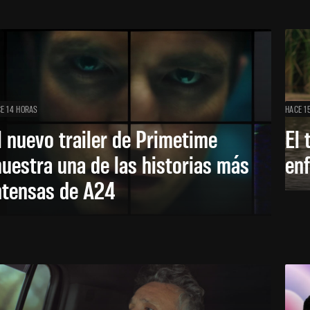
E 14 HORAS
HACE 1
l nuevo trailer de Primetime
El 
uestra una de las historias más
enf
ntensas de A24