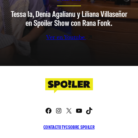
Tessa Ia, Denia Agalianu y Liliana Villaseñor
en Spoiler Show con Rana Fonk.
Ver en Youtube
Facebook
Instagram
X
YouTube
TikTok
CONTACTO
TYC
SOBRE SPOILER