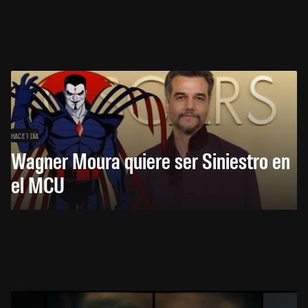
HACE 1 DÍA
Wagner Moura quiere ser Siniestro en
el MCU