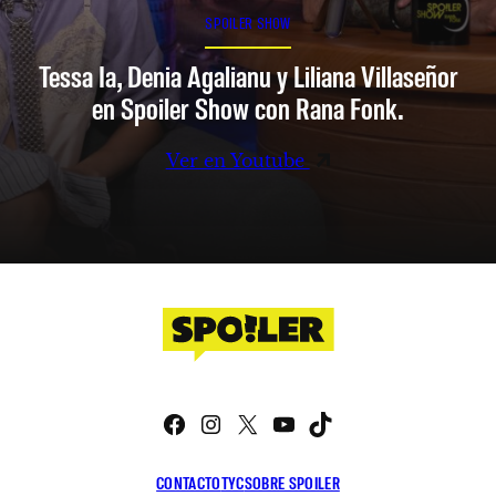
SPOILER SHOW
Tessa Ia, Denia Agalianu y Liliana Villaseñor
en Spoiler Show con Rana Fonk.
Ver en Youtube
Facebook
Instagram
X
YouTube
TikTok
CONTACTO
TYC
SOBRE SPOILER