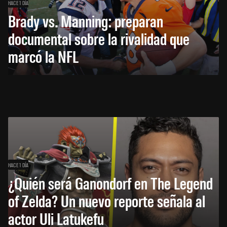
HACE 1 DÍA
Brady vs. Manning: preparan
documental sobre la rivalidad que
marcó la NFL
HACE 1 DÍA
¿Quién será Ganondorf en The Legend
of Zelda? Un nuevo reporte señala al
actor Uli Latukefu