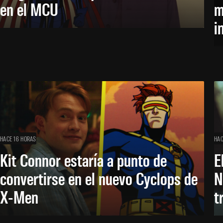
en el MCU
m
i
HACE 16 HORAS
HAC
Kit Connor estaría a punto de
E
convertirse en el nuevo Cyclops de
N
X-Men
t