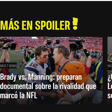
MÁS EN SPOILER
HACE 7 HORAS
HAC
Brady vs. Manning: preparan
¿
documental sobre la rivalidad que
L
marcó la NFL
s