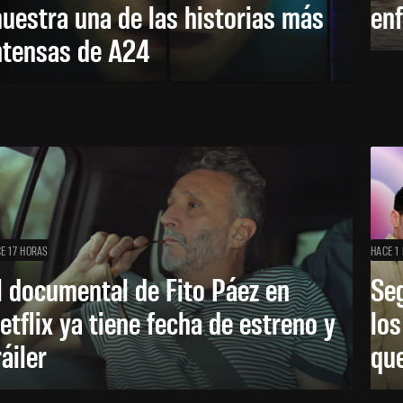
uestra una de las historias más
enf
ntensas de A24
E 17 HORAS
HACE 1 
l documental de Fito Páez en
Se
etflix ya tiene fecha de estreno y
lo
ráiler
que