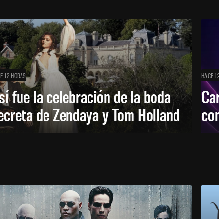
E 12 HORAS
HACE 1
sí fue la celebración de la boda
Car
ecreta de Zendaya y Tom Holland
con