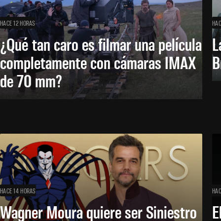
HACE 12 HORAS
HAC
¿Qué tan caro es filmar una película
L
completamente con cámaras IMAX
B
de 70 mm?
HACE 14 HORAS
HAC
Wagner Moura quiere ser Siniestro
E