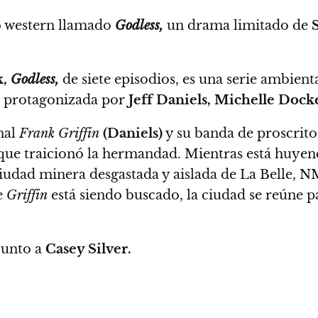
 western llamado
Godless,
un drama limitado de
S
k,
Godless,
de siete episodios,
es una serie ambienta
,
protagonizada por
Jeff Daniels, Michelle Dock
nal
Frank Griffin
(Daniels)
y su banda de proscrito
que traicionó la hermandad. Mientras está huye
iudad minera desgastada y aislada de La Belle, 
e
Griffin
está siendo buscado, la ciudad se reúne p
junto a
Casey Silver.