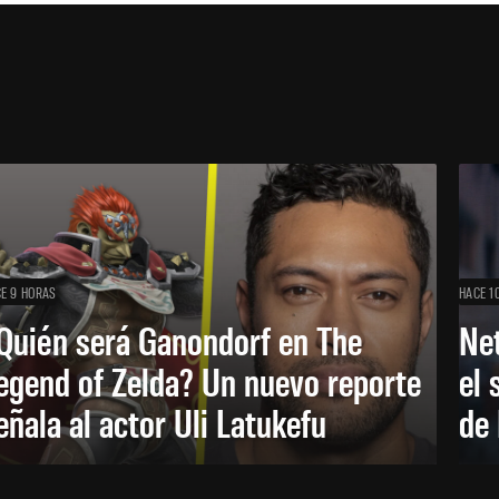
E 9 HORAS
HACE 1
Quién será Ganondorf en The
Net
egend of Zelda? Un nuevo reporte
el 
eñala al actor Uli Latukefu
de 