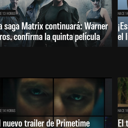
E 13 HORAS
HACE 1
a saga Matrix continuará: Warner
¡Es
ros. confirma la quinta película
el 
E 14 HORAS
HACE 1
l nuevo trailer de Primetime
El 