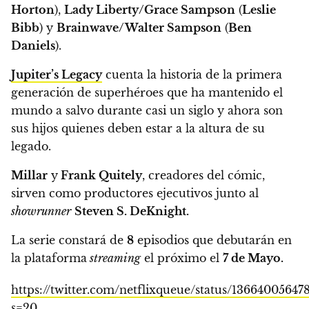
Horton
),
Lady Liberty/Grace Sampson
(
Leslie
Bibb
) y
Brainwave/Walter Sampson
(
Ben
Daniels
).
Jupiter’s Legacy
cuenta la historia de la primera
generación de superhéroes que ha mantenido el
mundo a salvo durante casi un siglo y ahora son
sus hijos quienes deben estar a la altura de su
legado.
Millar
y
Frank Quitely
, creadores del cómic,
sirven como productores ejecutivos junto al
showrunner
Steven S. DeKnight.
La serie constará de
8
episodios que debutarán en
la plataforma
streaming
el próximo el
7 de Mayo.
https://twitter.com/netflixqueue/status/13664005647
s=20