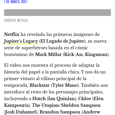
1 DE MARZO, 2021
CRÉDITO: NETFLIX
Netflix
ha revelado las primeras imágenes de
Jupiter’s Legacy
(
El Legado de Jupiter
), su nueva
serie de superhéroes basada en el cómic
homónimo de
Mark Millar
(
Kick-Ass
,
Kingsman
).
El video nos muestra el proceso de adaptar la
historia del papel a la pantalla chica. Y nos da
un
primer vistazo al villano principal de la
temporada,
Blackstar
(
Tyler Mane
).
También nos
introduce al resto de los personajes principales,
incluyendo a
Hutch
(
Ian Quinlan
),
Chloe
(
Elen
Kampouris
),
The Utopian/Sheldon Sampson
(
Josh Duhamel
),
Brandon Sampson
(
Andrew