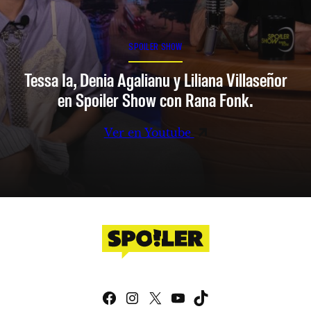
SPOILER SHOW
Tessa Ia, Denia Agalianu y Liliana Villaseñor
en Spoiler Show con Rana Fonk.
Ver en Youtube
Facebook
Instagram
X
YouTube
TikTok