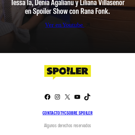
Tessa Ia, Denia Agalianu y Liliana Villaseñor
en Spoiler Show con Rana Fonk.
Ver en Youtube
Facebook
Instagram
X
YouTube
TikTok
CONTACTO
TYC
SOBRE SPOILER
Algunos derechos reservados