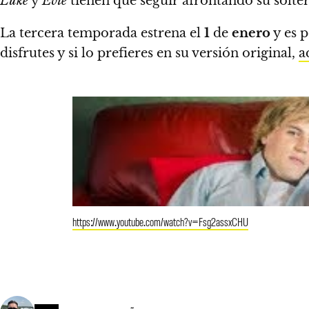
Luke
y
Evie
tienen que seguir afrontando su solter
La tercera temporada estrena el
1
de
enero
y es 
disfrutes y si lo prefieres en su versión original,
a
https://www.youtube.com/watch?v=Fsg2assxCHU