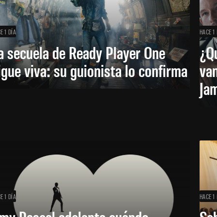
E 1 DÍA
HACE 1 
a secuela de Ready Player One
¿Qu
igue viva: su guionista lo confirma
van
Ja
E 1 DÍA
HACE 1 
my Pascal adelanta cuándo
Seb