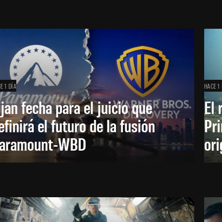
E 1 DÍA
HACE 1 
ijan fecha para el juicio que
El 
efinirá el futuro de la fusión
Pri
aramount-WBD
ori