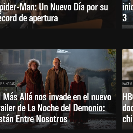
pider-Man: Un Nuevo Día por su
ini
écord de apertura
3
E 5 HORAS
HACE 6
l Más Allá nos invade en el nuevo
HB
railer de La Noche del Demonio:
do
stán Entre Nosotros
ch