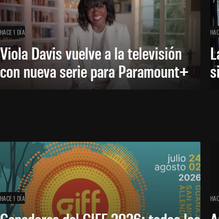
HACE 1 DÍA
HAC
Viola Davis vuelve a la televisión
L
con nueva serie para Paramount+
s
HACE 1 DÍA
HAC
Ganadores del GIFF 2026: todos los
A