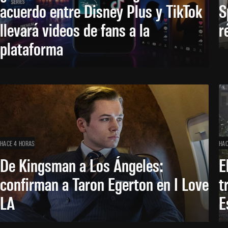
acuerdo entre Disney Plus y TikTok
S
llevará videos de fans a la
r
plataforma
HACE 4 HORAS
HAC
De Kingsman a Los Ángeles:
E
confirman a Taron Egerton en I Love
t
LA
E