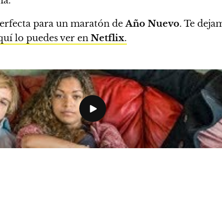
ía.
perfecta para un maratón de
Año Nuevo
.
Te dejam
quí lo puedes ver en
Netflix
.