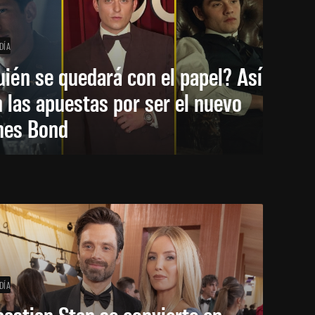
DÍA
ién se quedará con el papel? Así
 las apuestas por ser el nuevo
mes Bond
DÍA
astian Stan se convierte en