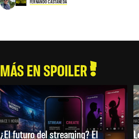
FERNANDO CASTAÑEDA
AUTOR
MÁS EN SPOILER
HACE 1 HORA
HAC
¿El futuro del streaming? El
L