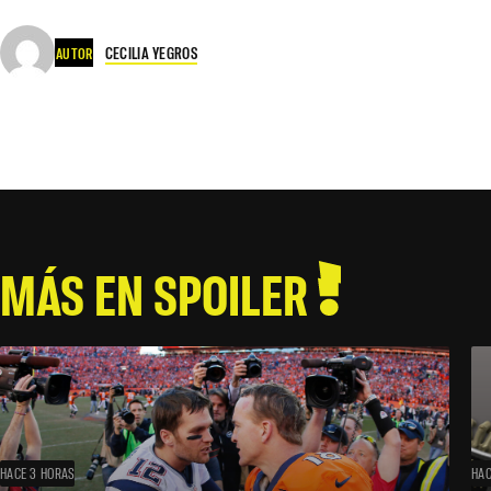
CECILIA YEGROS
AUTOR
MÁS EN SPOILER
HACE 3 HORAS
HAC