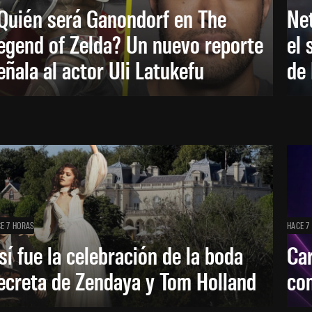
Quién será Ganondorf en The
Net
egend of Zelda? Un nuevo reporte
el 
eñala al actor Uli Latukefu
de 
E 7 HORAS
HACE 7
sí fue la celebración de la boda
Car
ecreta de Zendaya y Tom Holland
con