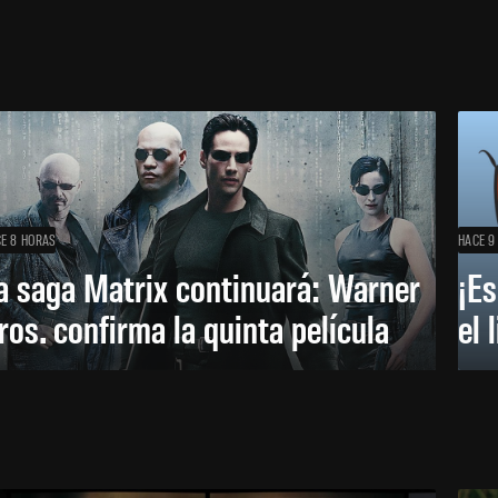
E 8 HORAS
HACE 9
a saga Matrix continuará: Warner
¡Es
ros. confirma la quinta película
el 