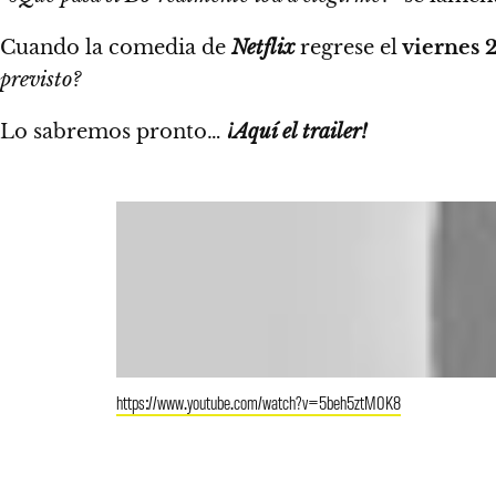
Cuando la comedia de
Netflix
regrese el
viernes 
previsto?
Lo sabremos pronto…
¡Aquí el trailer!
https://www.youtube.com/watch?v=5beh5ztM0K8