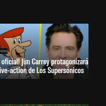
 HORAS
 oficial! Jim Carrey protagonizará
live-action de Los Supersónicos