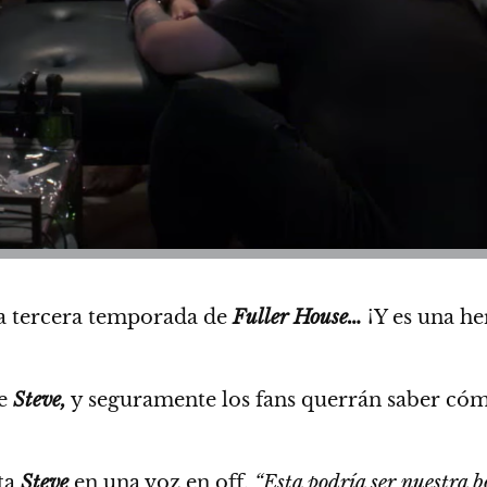
 la tercera temporada de
Fuller House…
¡Y es una h
de
Steve,
y seguramente los fans querrán saber cóm
ta
Steve
en una voz en off,
“Esta podría ser nuestra b