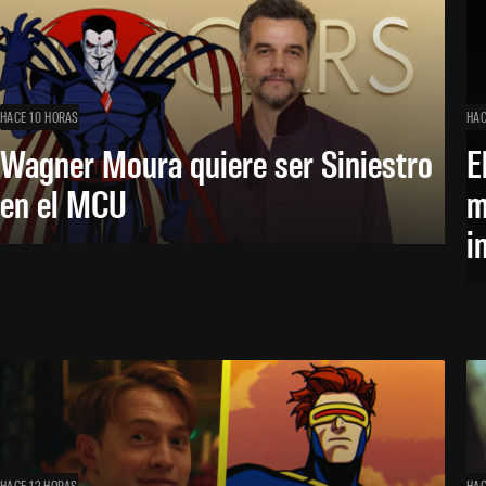
HACE 10 HORAS
HAC
Wagner Moura quiere ser Siniestro
E
en el MCU
m
i
HACE 12 HORAS
HAC