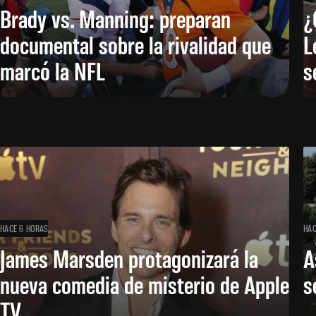
Brady vs. Manning: preparan
¿
documental sobre la rivalidad que
L
marcó la NFL
s
HACE 6 HORAS
HAC
James Marsden protagonizará la
A
nueva comedia de misterio de Apple
s
TV