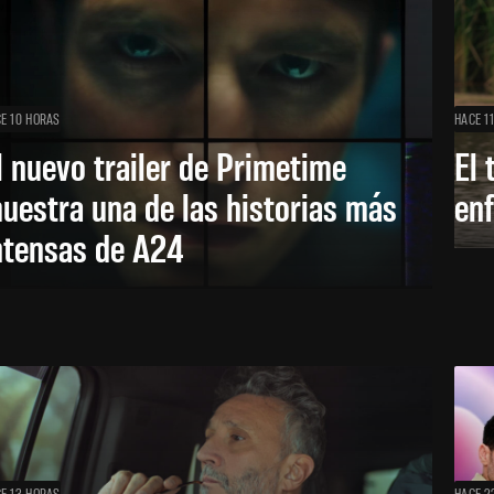
E 10 HORAS
HACE 1
l nuevo trailer de Primetime
El 
uestra una de las historias más
enf
ntensas de A24
E 13 HORAS
HACE 2