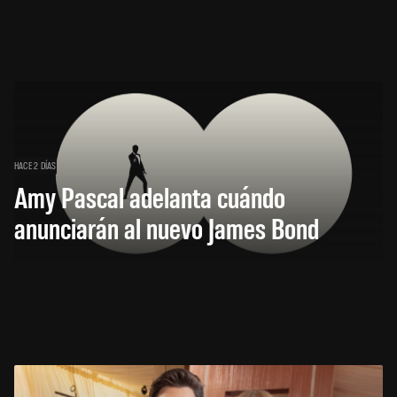
HACE 2 DÍAS
Amy Pascal adelanta cuándo
anunciarán al nuevo James Bond