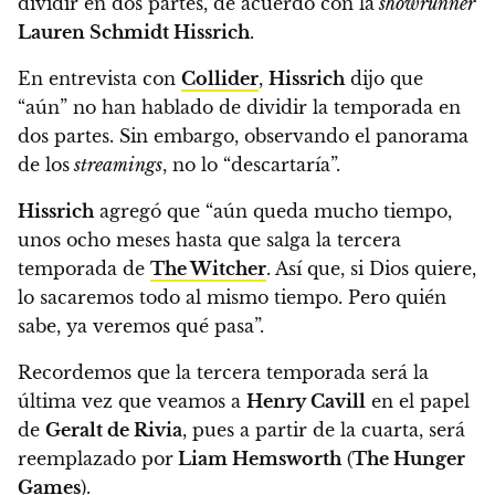
dividir en dos partes
, de acuerdo con la
showrunner
Lauren Schmidt Hissrich
.
En entrevista con
Collider
,
Hissrich
dijo que
“aún” no han hablado de dividir la temporada en
dos partes. Sin embargo, observando el panorama
de los
streamings
, no lo “descartaría”.
Hissrich
agregó que “aún queda mucho tiempo,
unos ocho meses hasta que salga la tercera
temporada de
The Witcher
.
Así que, si Dios quiere,
lo sacaremos todo al mismo tiempo. Pero quién
sabe, ya veremos qué pasa”.
Recordemos que la tercera temporada será la
última vez que veamos a
Henry Cavill
en el papel
de
Geralt de Rivia
, pues a partir de la cuarta, será
reemplazado por
Liam Hemsworth
(
The Hunger
Games
).