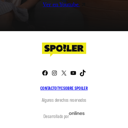
Ver en Youtube
Facebook
Instagram
X
YouTube
TikTok
CONTACTO
TYC
SOBRE SPOILER
Algunos derechos reservados
Desarrollado por