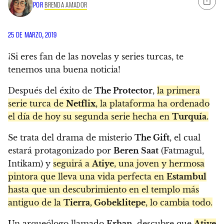
POR
BRENDA AMADOR
25 DE MARZO, 2019
¡Si eres fan de las novelas y series turcas, te
tenemos una buena noticia!
Después del éxito de
The Protector
,
la primera
serie turca de
Netflix
, la plataforma ha ordenado
el día de hoy su segunda serie hecha en
Turquía.
Se trata del drama de misterio
The Gift
, el cual
estará protagonizado por
Beren Saat
(Fatmagul,
Intikam) y
seguirá a
Atiye
, una joven y hermosa
pintora que lleva una vida perfecta en
Estambul
hasta que un descubrimiento en el templo más
antiguo de la
Tierra, Gobeklitepe
, lo cambia todo.
Un arqueólogo llamado
Erhan
, descubre que
Atiye