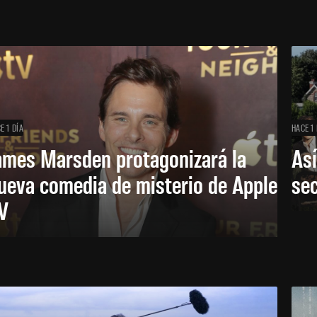
E 1 DÍA
HACE 1 
ames Marsden protagonizará la
Así
ueva comedia de misterio de Apple
se
V