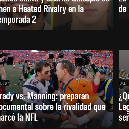
nen a Heated Rivalry en la
de 
emporada 2
E 1 DÍA
HACE 1 
rady vs. Manning: preparan
¿Q
ocumental sobre la rivalidad que
Leg
arcó la NFL
señ