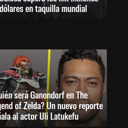
dólares en taquilla mundial
DÍA
uién será Ganondorf en The
end of Zelda? Un nuevo reporte
ala al actor Uli Latukefu