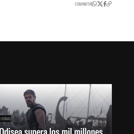
COMPARTIR
3 HORAS
Odisea supera los mil millones