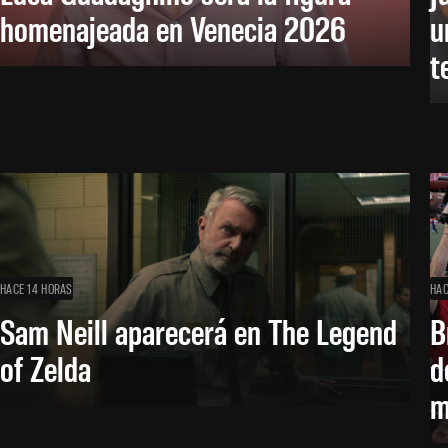
homenajeada en Venecia 2026
u
t
HACE 14 HORAS
HAC
Sam Neill aparecerá en The Legend
B
of Zelda
d
m