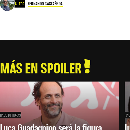
FERNANDO CASTAÑEDA
AUTOR
MÁS EN SPOILER
HACE 10 HORAS
HAC
Luca Guadagnino será la figura
J