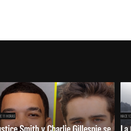
E 11 HORAS
HACE 1
ustice Smith y Charlie Gillespie se
La 