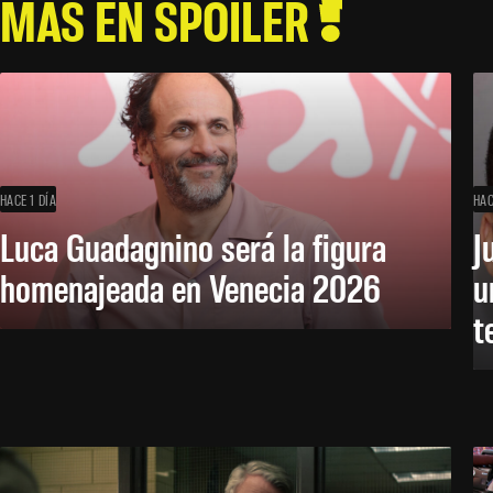
MÁS EN SPOILER
HACE 1 DÍA
HAC
Luca Guadagnino será la figura
J
homenajeada en Venecia 2026
u
t