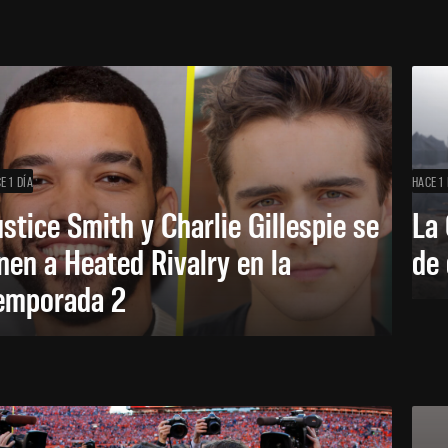
E 1 DÍA
HACE 1 
ustice Smith y Charlie Gillespie se
La 
nen a Heated Rivalry en la
de 
emporada 2