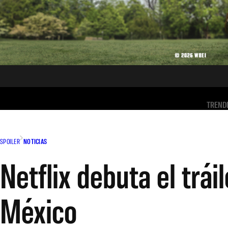
TREND
SPOILER
NOTICIAS
Netflix debuta el tráil
México