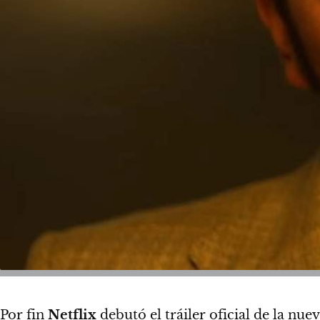
Por fin
Netflix
debutó el tráiler oficial de la n