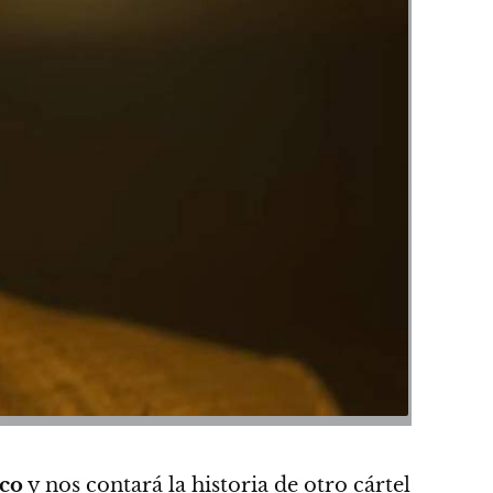
co
y nos contará la historia de otro cártel