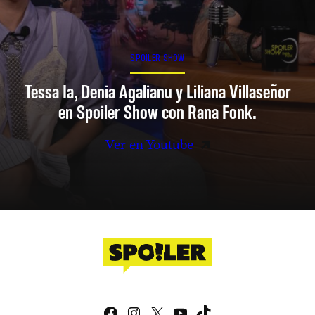
SPOILER SHOW
Tessa Ia, Denia Agalianu y Liliana Villaseñor
en Spoiler Show con Rana Fonk.
Ver en Youtube
Facebook
Instagram
X
YouTube
TikTok