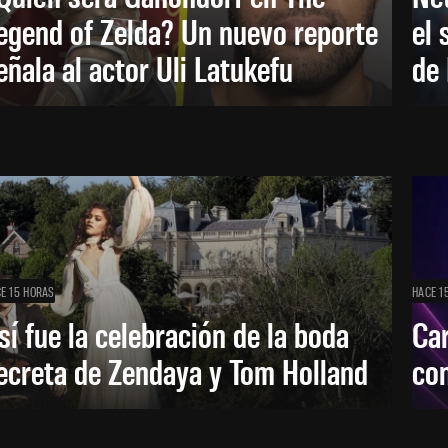
egend of Zelda? Un nuevo reporte
el 
eñala al actor Uli Latukefu
de 
E 15 HORAS
HACE 1
sí fue la celebración de la boda
Car
ecreta de Zendaya y Tom Holland
con