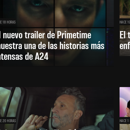
E 18 HORAS
HACE 1
l nuevo trailer de Primetime
El 
uestra una de las historias más
enf
ntensas de A24
E 20 HORAS
HACE 1 