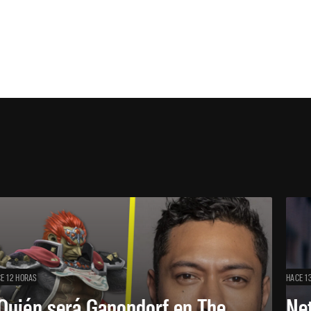
E 12 HORAS
HACE 1
Quién será Ganondorf en The
Net