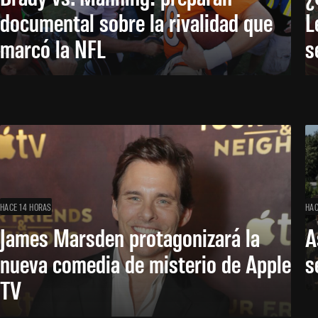
documental sobre la rivalidad que
L
marcó la NFL
s
HACE 14 HORAS
HAC
James Marsden protagonizará la
A
nueva comedia de misterio de Apple
s
TV