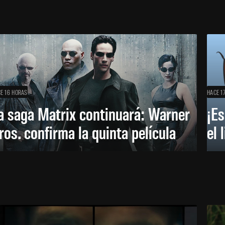
E 16 HORAS
HACE 1
a saga Matrix continuará: Warner
¡Es
ros. confirma la quinta película
el 