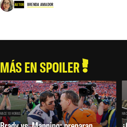
BRENDA AMADOR
AUTOR
MÁS EN SPOILER
HACE 10 HORAS
HAC
Brady vs. Manning: preparan
¿