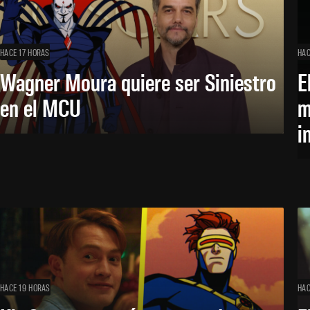
HACE 17 HORAS
HAC
Wagner Moura quiere ser Siniestro
E
en el MCU
m
i
HACE 19 HORAS
HAC