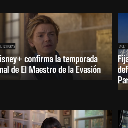
E 12 HORAS
HACE 1 
isney+ confirma la temporada
Fij
inal de El Maestro de la Evasión
def
Pa