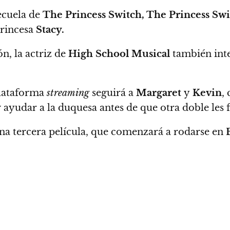
ecuela de
The Princess Switch, The Princess Sw
princesa
Stacy.
ón,
la actriz de
High School Musical
también inte
plataforma
streaming
seguirá a
Margaret
y
Kevin
,
c
y
ayudar a la duquesa antes de que otra doble les f
a tercera película,
que comenzará a rodarse en