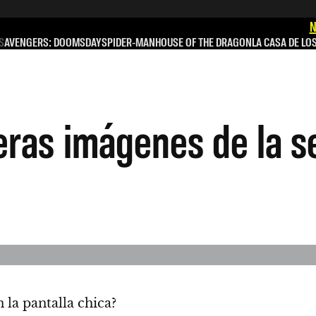
N
S
AVENGERS: DOOMSDAY
SPIDER-MAN
HOUSE OF THE DRAGON
LA CASA DE LO
meras imágenes de la s
 la pantalla chica?