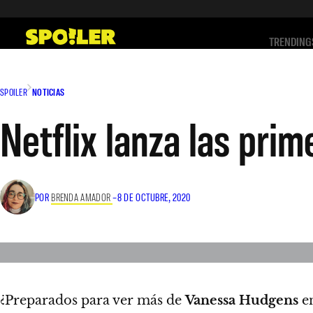
Saltar
al
TRENDING
contenido
SPOILER
NOTICIAS
Netflix lanza las pri
POR
BRENDA AMADOR
–
8 DE OCTUBRE, 2020
¿Preparados para ver más de
Vanessa Hudgens
en