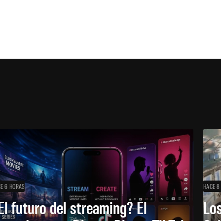
E 6 HORAS
HACE 8
El futuro del streaming? El
Los