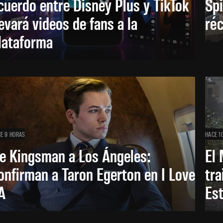
cuerdo entre Disney Plus y TikTok
Sp
levará videos de fans a la
réc
lataforma
E 9 HORAS
HACE 1
e Kingsman a Los Ángeles:
El 
onfirman a Taron Egerton en I Love
tra
A
Es