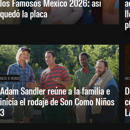
los Famosos México 2026: así
a
quedó la placa
l
p
HACE 8 HORAS
HAC
Adam Sandler reúne a la familia e
D
inicia el rodaje de Son Como Niños
c
3
L