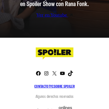
en Spoiler Show con Rana Fonk.
Ver en Youtube
Facebook
Instagram
X
YouTube
TikTok
CONTACTO
TYC
SOBRE SPOILER
Algunos derechos reservados