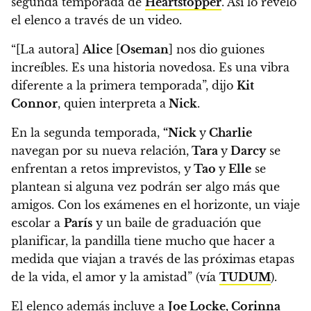
segunda temporada de
Heartstopper
.
Así lo reveló
el elenco a través de un video.
“[La autora]
Alice
[
Oseman
] nos dio guiones
increíbles. Es una historia novedosa. Es una vibra
diferente a la primera temporada”, dijo
Kit
Connor
, quien interpreta a
Nick
.
En la segunda temporada,
“Nick
y
Charlie
navegan por su nueva relación,
Tara
y
Darcy
se
enfrentan a retos imprevistos, y
Tao
y
Elle
se
plantean si alguna vez podrán ser algo más que
amigos.
Con los exámenes en el horizonte, un viaje
escolar a
París
y un baile de graduación que
planificar, la pandilla tiene mucho que hacer a
medida que viajan a través de las próximas etapas
de la vida, el amor y la amistad” (vía
TUDUM
).
El elenco además incluye a
Joe Locke, Corinna