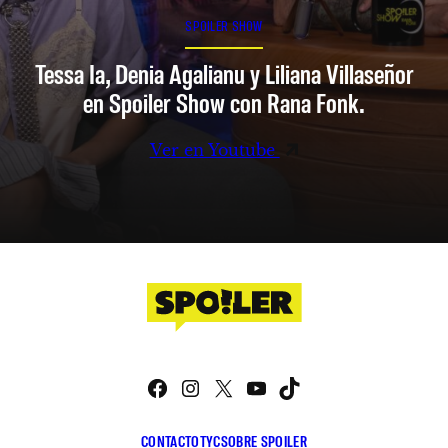
SPOILER SHOW
Tessa Ia, Denia Agalianu y Liliana Villaseñor
en Spoiler Show con Rana Fonk.
Ver en Youtube
Facebook
Instagram
X
YouTube
TikTok
CONTACTO
TYC
SOBRE SPOILER