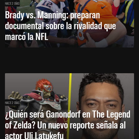
HACE 2 DÍAS
Brady vs. Manning: preparan
documental sobre la rivalidad que
marcó la NFL
HACE 2 DÍAS
¿Quién será Ganondorf en The Legend
of Zelda? Un nuevo reporte señala al
actor Uli Latukefu