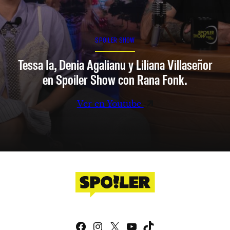
SPOILER SHOW
Tessa Ia, Denia Agalianu y Liliana Villaseñor
en Spoiler Show con Rana Fonk.
Ver en Youtube
Facebook
Instagram
X
YouTube
TikTok