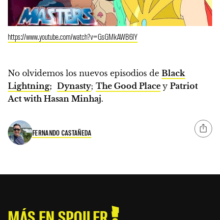
https://www.youtube.com/watch?v=GsGMkAWB6lY
No olvidemos los nuevos episodios de
Black
Lightning
;
Dynasty
;
The Good Place
y
Patriot
Act with Hasan Minhaj.
FERNANDO CASTAÑEDA
MÁS EN SPOILER