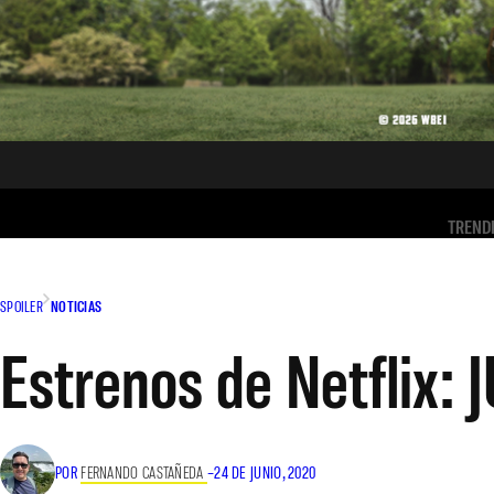
TREND
SPOILER
NOTICIAS
Estrenos de Netflix:
POR
FERNANDO CASTAÑEDA
–
24 DE JUNIO, 2020