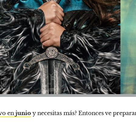
vo en
junio
y necesitas más?
Entonces ve prepara