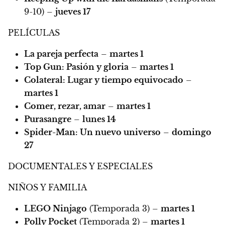
9-10) –
jueves 17
PELÍCULAS
La pareja perfecta
–
martes 1
Top Gun: Pasión y gloria
–
martes 1
Colateral: Lugar y tiempo equivocado
–
martes 1
Comer, rezar, amar
–
martes 1
Purasangre
–
lunes 14
Spider-Man: Un nuevo universo
–
domingo
27
DOCUMENTALES Y ESPECIALES
NIÑOS Y FAMILIA
LEGO Ninjago
(Temporada 3) –
martes 1
Polly Pocket
(Temporada 2) –
martes 1