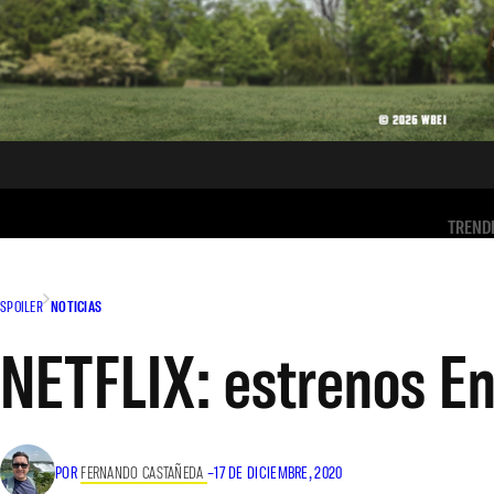
TREND
SPOILER
NOTICIAS
NETFLIX: estrenos E
POR
FERNANDO CASTAÑEDA
–
17 DE DICIEMBRE, 2020