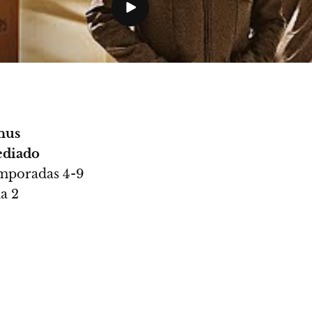
nus
ediado
mporadas 4-9
a 2