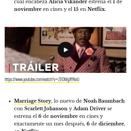
cual encabeza
Alicia Vikander
estrena el
1
de
noviembre
en cines y el
15
en
Netflix.
https://www.youtube.com/watch?v=ZEOMg1ffNoU
Marriage Story
, lo nuevo de
Noah Baumbach
con
Scarlett Johanson
y
Adam Driver
se
estrena el
6
de
noviembre
en cines y
exactamente un mes después,
6
de
diciembre
,