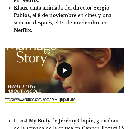
en
Netflix
.
Klaus,
cinta animada del director
Sergio
Pablos
, el
8
de
noviembre
en cines y una
semana después,
el
15
de
noviembre
en
Netflix.
https://www.youtube.com/watch?v=_iJRjpULOhs
I Lost My Body
de
Jérémy Clapin
, ganadora
de la semana de la crítica en Cannes, llegará
15