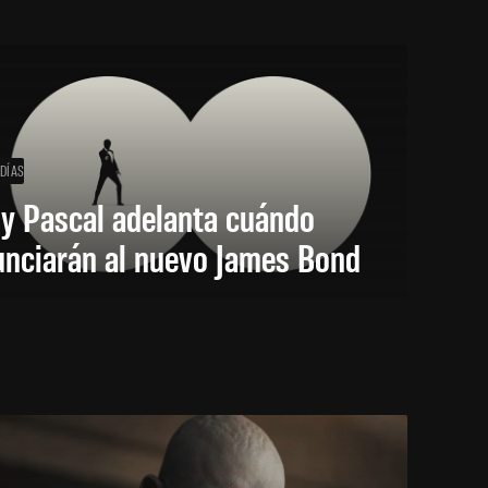
 DÍAS
y Pascal adelanta cuándo
unciarán al nuevo James Bond