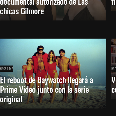
documental autorizado de Las
f
chicas Gilmore
HACE 1 DÍA
HAC
El reboot de Baywatch llegará a
V
Prime Video junto con la serie
c
original