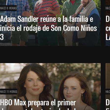
HACE 8 HORAS
HAC
Adam Sandler reúne a la familia e
D
inicia el rodaje de Son Como Niños
c
3
L
HACE 11 HORAS
HAC
HBO Max prepara el primer
D