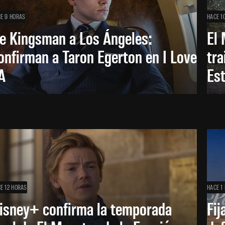
E 9 HORAS
HACE 1
e Kingsman a Los Ángeles:
El 
onfirman a Taron Egerton en I Love
tra
A
Es
E 12 HORAS
HACE 1 
isney+ confirma la temporada
Fij