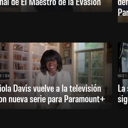
inal de El Maestro de la Evasión
def
Pa
E 1 DÍA
HACE 1 
iola Davis vuelve a la televisión
La 
on nueva serie para Paramount+
sig