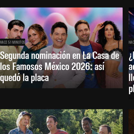
HACE 51 MINUTOS
HAC
Segunda nominación en La Casa de
¿
los Famosos México 2026: así
a
quedó la placa
l
p