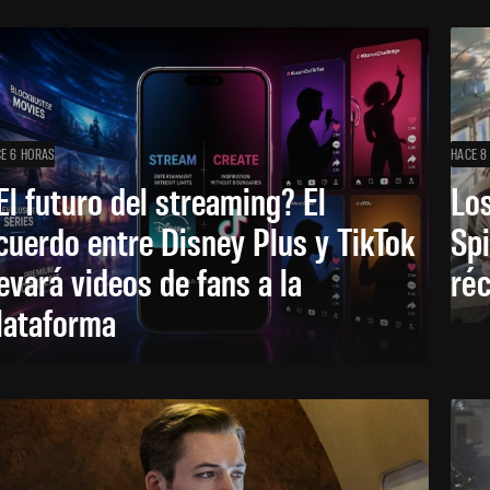
E 6 HORAS
HACE 8
El futuro del streaming? El
Los
cuerdo entre Disney Plus y TikTok
Sp
levará videos de fans a la
réc
lataforma