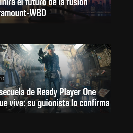
inirá el futuro de la fusión
ramount-WBD
DÍA
secuela de Ready Player One
ue viva: su guionista lo confirma