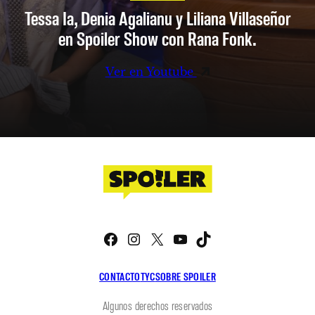
Tessa Ia, Denia Agalianu y Liliana Villaseñor
en Spoiler Show con Rana Fonk.
Ver en Youtube
Facebook
Instagram
X
YouTube
TikTok
CONTACTO
TYC
SOBRE SPOILER
Algunos derechos reservados