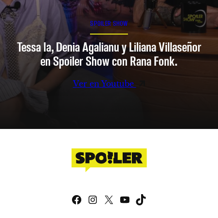
SPOILER SHOW
Tessa Ia, Denia Agalianu y Liliana Villaseñor
en Spoiler Show con Rana Fonk.
Ver en Youtube
Facebook
Instagram
X
YouTube
TikTok