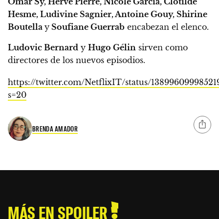
Omar Sy, Hervé Pierre, Nicole Garcia, Clotilde
Hesme, Ludivine Sagnier, Antoine Gouy, Shirine
Boutella
y
Soufiane Guerrab
encabezan el elenco.
Ludovic Bernard
y
Hugo Gélin
sirven como
directores de los nuevos episodios.
https://twitter.com/NetflixIT/status/1389960999852
s=20
BRENDA AMADOR
MÁS EN SPOILER