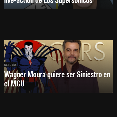
HACE 2 DÍAS
Wagner Moura quiere ser Siniestro en
el MCU