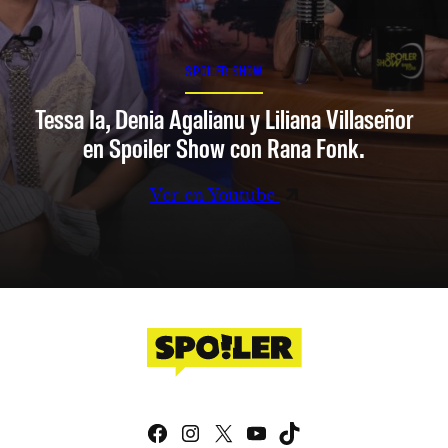
SPOILER SHOW
Tessa Ia, Denia Agalianu y Liliana Villaseñor
en Spoiler Show con Rana Fonk.
Ver en Youtube
Facebook
Instagram
X
YouTube
TikTok