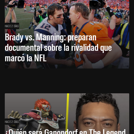
HACE 2 DÍAS
Brady vs. Manning: preparan
documental sobre la rivalidad que
marcó la NFL
HACE 2 DÍAS
¿Quién será Ganondorf en The Legend