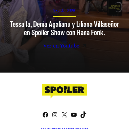
SPOILER SHOW
Tessa Ia, Denia Agalianu y Liliana Villaseñor
en Spoiler Show con Rana Fonk.
Ver en Youtube
Facebook
Instagram
X
YouTube
TikTok