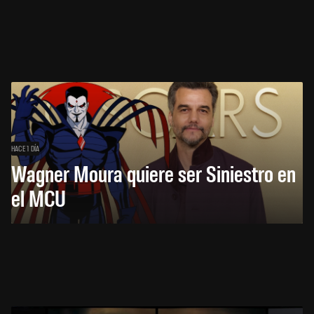
HACE 1 DÍA
Wagner Moura quiere ser Siniestro en
el MCU