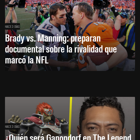
HACE 3 DÍAS
Brady vs. Manning: preparan
documental sobre la rivalidad que
marcó la NFL
HACE 3 DÍAS
¿Quién será Ganondorf en The Legend