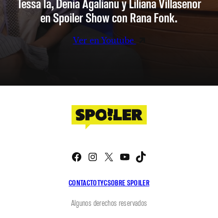
Tessa Ia, Denia Agalianu y Liliana Villaseñor
en Spoiler Show con Rana Fonk.
Ver en Youtube
Facebook
Instagram
X
YouTube
TikTok
CONTACTO
TYC
SOBRE SPOILER
Algunos derechos reservados