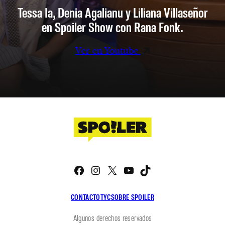
Tessa Ia, Denia Agalianu y Liliana Villaseñor
en Spoiler Show con Rana Fonk.
Ver en Youtube
Facebook
Instagram
X
YouTube
TikTok
CONTACTO
TYC
SOBRE SPOILER
Algunos derechos reservados