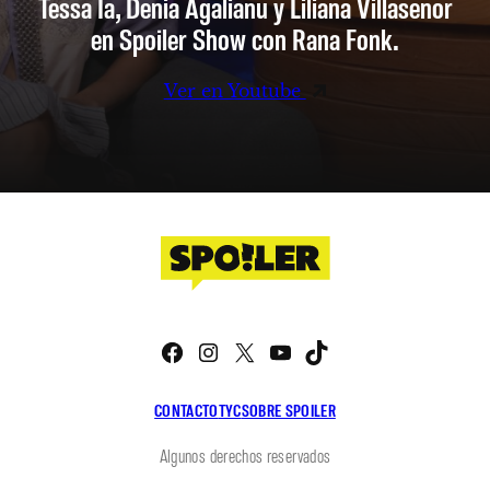
Tessa Ia, Denia Agalianu y Liliana Villaseñor
en Spoiler Show con Rana Fonk.
Ver en Youtube
Facebook
Instagram
X
YouTube
TikTok
CONTACTO
TYC
SOBRE SPOILER
Algunos derechos reservados