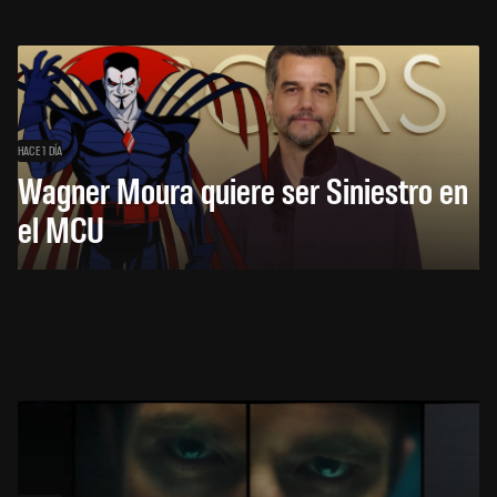
HACE 1 DÍA
Wagner Moura quiere ser Siniestro en
el MCU