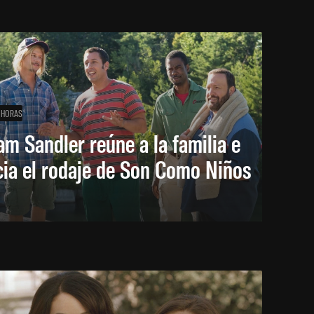
 HORAS
m Sandler reúne a la familia e
cia el rodaje de Son Como Niños