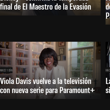
final de El Maestro de la Evasión
d
P
HACE 1 DÍA
HAC
Viola Davis vuelve a la televisión
L
con nueva serie para Paramount+
s