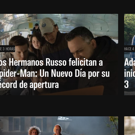
E 3 HORAS
HACE 4
os Hermanos Russo felicitan a
Ada
pider-Man: Un Nuevo Día por su
ini
écord de apertura
3