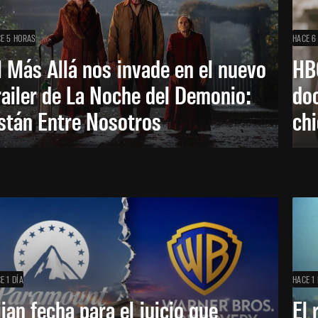
E 5 HORAS
HACE 6
l Más Allá nos invade en el nuevo
HB
railer de La Noche del Demonio:
do
stán Entre Nosotros
ch
E 1 DÍA
HACE 1 
ijan fecha para el juicio que
El 