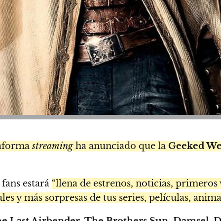
taforma
streaming
ha anunciado que la
Geeked We
 fans estará
“llena de estrenos, noticias, primeros
s y más sorpresas de tus series, películas, animac
e Last Airbender, The Brothers Sun, Damsel, 