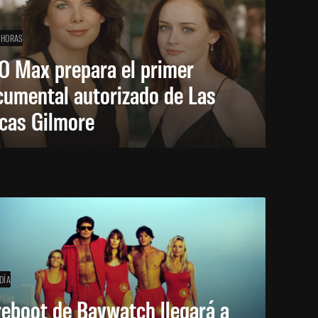
 HORAS
O Max prepara el primer
cumental autorizado de Las
icas Gilmore
DÍA
reboot de Baywatch llegará a