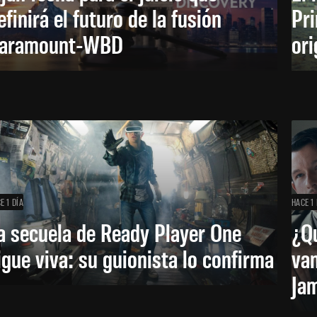
efinirá el futuro de la fusión
Pri
aramount-WBD
ori
E 1 DÍA
HACE 1 
a secuela de Ready Player One
¿Qu
igue viva: su guionista lo confirma
van
Ja