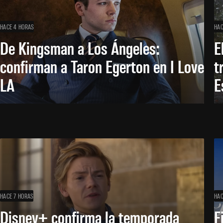
HACE 4 HORAS
HAC
De Kingsman a Los Ángeles:
E
confirman a Taron Egerton en I Love
t
LA
E
HACE 7 HORAS
HAC
Disney+ confirma la temporada
F