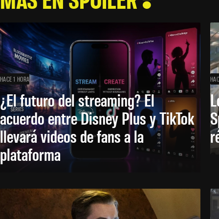
HACE 1 HORA
HAC
¿El futuro del streaming? El
L
acuerdo entre Disney Plus y TikTok
S
llevará videos de fans a la
r
plataforma