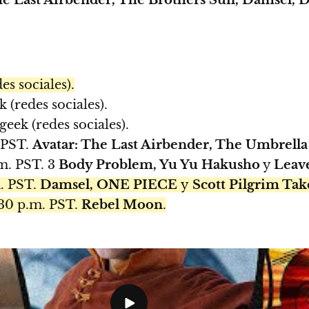
es sociales).
ek (redes sociales).
 geek (redes sociales).
 PST.
Avatar: The Last Airbender, The Umbrell
m. PST. 3
Body Problem, Yu Yu Hakusho
y
Leav
. PST.
Damsel, ONE PIECE
y
Scott Pilgrim Tak
30 p.m. PST.
Rebel Moon
.