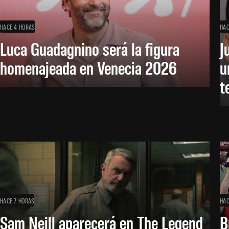
HACE 4 HORAS
HAC
Luca Guadagnino será la figura
J
homenajeada en Venecia 2026
u
t
HACE 7 HORAS
HAC
Sam Neill aparecerá en The Legend
B