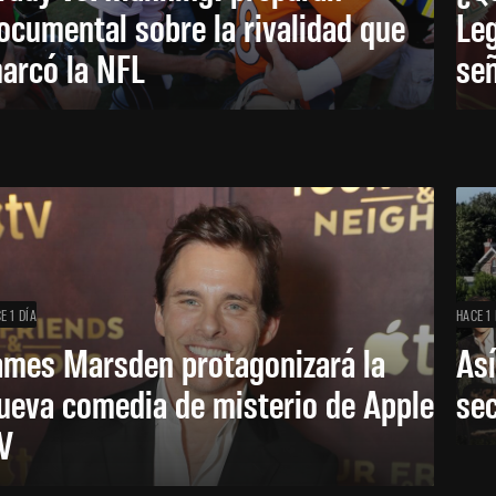
ocumental sobre la rivalidad que
Leg
arcó la NFL
señ
E 1 DÍA
HACE 1 
ames Marsden protagonizará la
Así
ueva comedia de misterio de Apple
se
V